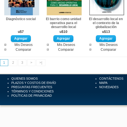
Diagnóstico social
El barrio como unidad
El desarrollo local en
operativa para el
el contexto de la
desarrollo local
globalización
u$7
u$10
u$13
Mis Deseos
Mis Deseos
Mis Deseos
Comparar
Comparar
Comparar
1
2
3
>
>|
QUIENES SOMOS
CONTÁCTENOS
PLAZOS Y COSTOS DE ENVÍO
MAPA
PREGUNTAS FRECUENTES
NOVEDADES
TÉRMINOS Y CONDICIONES
POLÍTICAS DE PRIVACIDAD