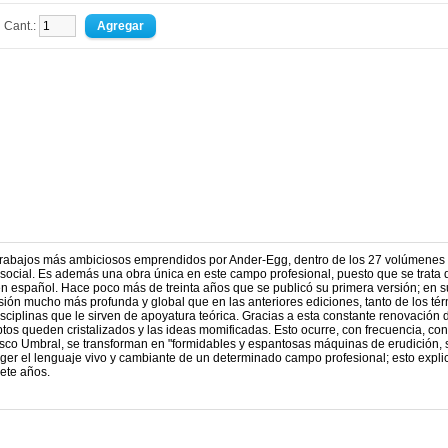
Cant.:
trabajos más ambiciosos emprendidos por Ander-Egg, dentro de los 27 volúmenes
 social. Es además una obra única en este campo profesional, puesto que se trata 
 en español. Hace poco más de treinta años que se publicó su primera versión; en s
isión mucho más profunda y global que en las anteriores ediciones, tanto de los té
isciplinas que le sirven de apoyatura teórica. Gracias a esta constante renovación 
tos queden cristalizados y las ideas momificadas. Esto ocurre, con frecuencia, con
cisco Umbral, se transforman en "formidables y espantosas máquinas de erudición, 
ger el lenguaje vivo y cambiante de un determinado campo profesional; esto expli
iete años.