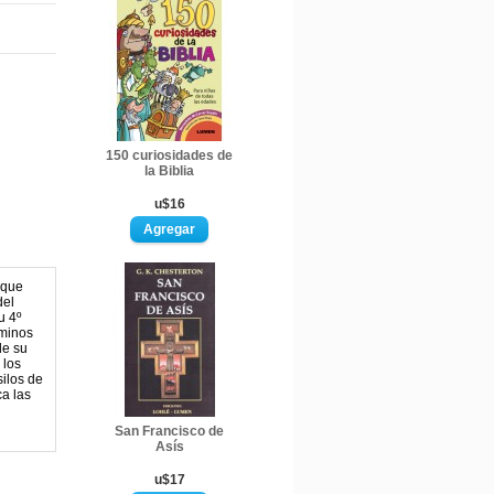
150 curiosidades de
la Biblia
u$16
 que
del
u 4º
rminos
de su
 los
silos de
ca las
San Francisco de
Asís
u$17