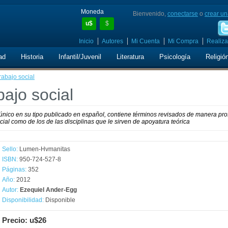
Moneda
Bienvenido,
conectarse
o
crear un
u$
$
Inicio
Autores
Mi Cuenta
Mi Compra
Realiza
ad
Historia
Infantil/Juvenil
Literatura
Psicología
Religió
rabajo social
bajo social
l, único en su tipo publicado en español, contiene términos revisados de manera pr
ocial como de los de las disciplinas que le sirven de apoyatura teórica
Sello:
Lumen-Hvmanitas
ISBN:
950-724-527-8
Páginas:
352
Año:
2012
Autor:
Ezequiel Ander-Egg
Disponibilidad:
Disponible
Precio: u$26