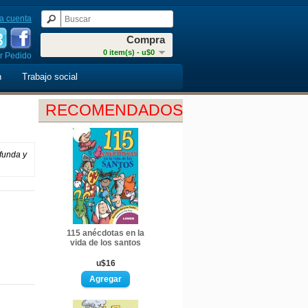
a cuenta
Compra
0 item(s) - u$0
r Pedido
n
Trabajo social
RECOMENDADOS
ofunda y
115 anécdotas en la
vida de los santos
u$16