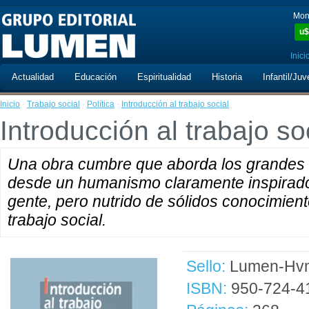
Mon
u$
Inici
Actualidad
Educación
Espiritualidad
Historia
Infantil/Juv
Inicio
·
Trabajo social
·
Política
·
Introducción al trabajo social
Introducción al trabajo so
Una obra cumbre que aborda los grandes t
desde un humanismo claramente inspirado 
gente, pero nutrido de sólidos conocimiento
trabajo social.
Sello:
Lumen-Hvm
ISBN:
950-724-4