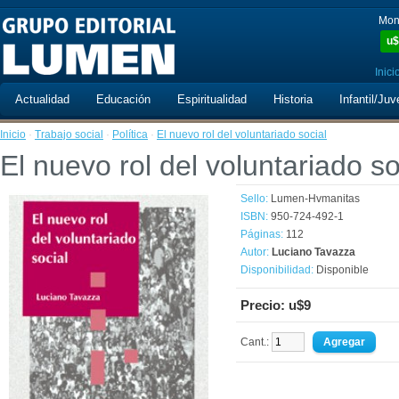
Mon
u$
Inici
Actualidad
Educación
Espiritualidad
Historia
Infantil/Juv
Inicio
·
Trabajo social
·
Política
·
El nuevo rol del voluntariado social
El nuevo rol del voluntariado so
Sello:
Lumen-Hvmanitas
ISBN:
950-724-492-1
Páginas:
112
Autor:
Luciano Tavazza
Disponibilidad:
Disponible
Precio: u$9
Cant.: