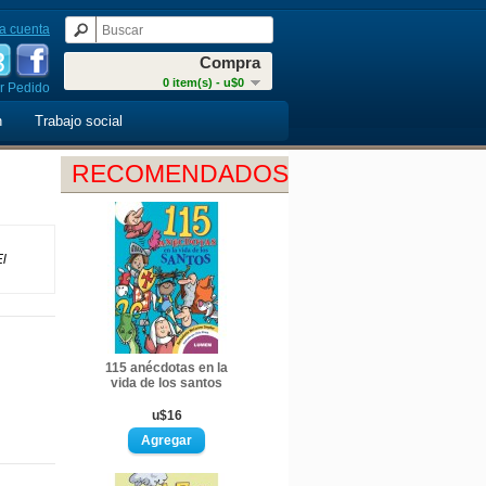
a cuenta
Compra
0 item(s) - u$0
r Pedido
n
Trabajo social
RECOMENDADOS
El
115 anécdotas en la
vida de los santos
u$16