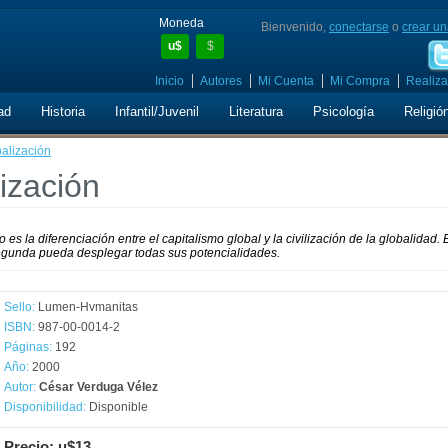
Moneda
Bienvenido,
conectarse
o
crear un
u$
$
Inicio
Autores
Mi Cuenta
Mi Compra
Realiza
ad
Historia
Infantil/Juvenil
Literatura
Psicología
Religió
balización
ización
 es la diferenciación entre el capitalismo global y la civilización de la globalidad. 
segunda pueda desplegar todas sus potencialidades.
Sello:
Lumen-Hvmanitas
ISBN:
987-00-0014-2
Páginas:
192
Año:
2000
Autor:
César Verduga Vélez
Disponibilidad:
Disponible
Precio: u$13