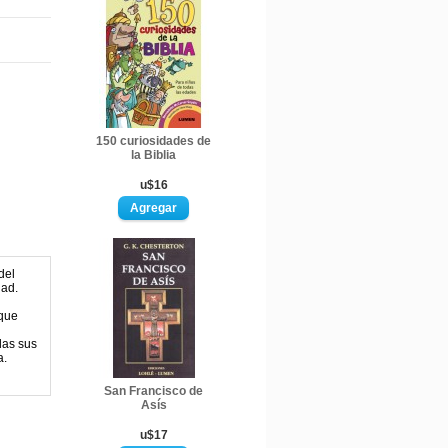
150 curiosidades de
la Biblia
u$16
del
dad.
 que
das sus
a.
San Francisco de
Asís
u$17