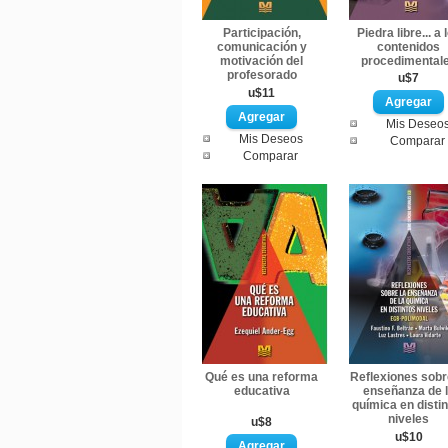
Participación,
Piedra libre... a 
comunicación y
contenidos
motivación del
procedimental
profesorado
u$7
u$11
Mis Deseo
Mis Deseos
Comparar
Comparar
Qué es una reforma
Reflexiones sobr
educativa
enseñanza de 
química en disti
niveles
u$8
u$10