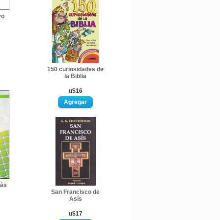
vo
150 curiosidades de
la Biblia
u$16
más
San Francisco de
Asís
u$17