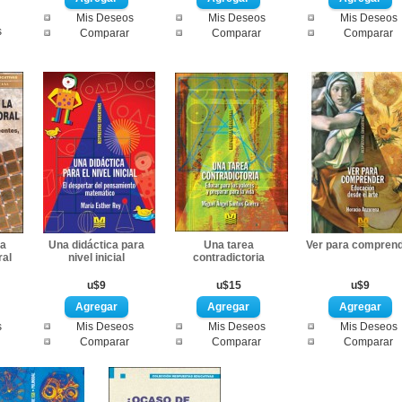
Mis Deseos
Mis Deseos
Mis Deseos
s
Comparar
Comparar
Comparar
la
Una didáctica para
Una tarea
Ver para compren
ral
nivel inicial
contradictoria
u$9
u$15
u$9
s
Mis Deseos
Mis Deseos
Mis Deseos
Comparar
Comparar
Comparar