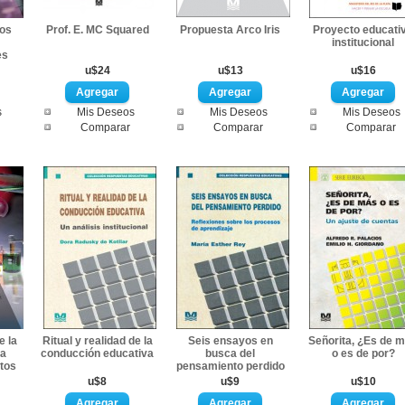
los
Prof. E. MC Squared
Propuesta Arco Iris
Proyecto educati
institucional
es
u$24
u$13
u$16
s
Mis Deseos
Mis Deseos
Mis Deseos
Comparar
Comparar
Comparar
e la
Ritual y realidad de la
Seis ensayos en
Señorita, ¿Es de 
la
conducción educativa
busca del
o es de por?
ntos
pensamiento perdido
u$8
u$9
u$10