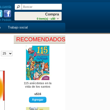
a cuenta
Compra
0 item(s) - u$0
r Pedido
n
Trabajo social
RECOMENDADOS
:
115 anécdotas en la
vida de los santos
u$16