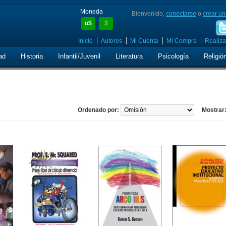
Moneda
Bienvenido,
conectarse
o
crear un
u$
$
Inicio
Autores
Mi Cuenta
Mi Compra
Realiza
ad
Historia
Infantil/Juvenil
Literatura
Psicología
Religió
Ordenado por:
Mostrar