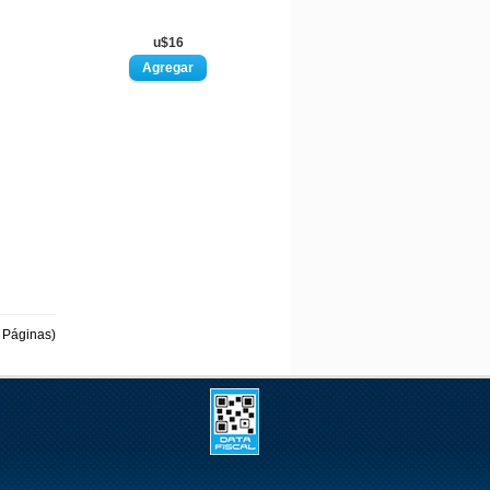
u$16
 Páginas)