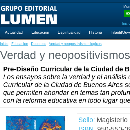
Mon
u$
Inici
Actualidad
Educación
Espiritualidad
Historia
Infantil/Juv
Inicio
·
Educación
·
Docentes
·
Verdad y neopositivismos lógicos
Verdad y neopositivismos
Pre-Diseño Curricular de la Ciudad de 
Los ensayos sobre la verdad y el análisis 
Curricular de la Ciudad de Buenos Aires s
que permiten ahondar en temas tan profu
con la reforma educativa en todo lugar que
Sello:
Magisterio
ISBN:
950-550-0