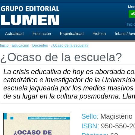
Mon
u$
Inici
Actualidad
Educación
Espiritualidad
Historia
Infantil/Juv
Inicio
·
Educación
·
Docentes
·
¿Ocaso de la escuela?
¿Ocaso de la escuela?
La crisis educativa de hoy es abordada con
catedrático e investigador de la Universid
escuela jaqueada por los medios masivos
de su lugar en la cultura posmoderna. Ll
Sello:
Magisterio
ISBN:
950-550-2