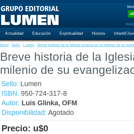
Mon
u$
Inici
Actualidad
Educación
Espiritualidad
Historia
Infantil/Juv
Inicio
·
Sello
·
Lumen
·
Breve historia de la Iglesia ucrania en el milenio de su eva
Breve historia de la Igles
milenio de su evangeliza
Sello:
Lumen
ISBN:
950-724-317-8
Autor:
Luis Glinka, OFM
Disponibilidad:
Agotado
Precio: u$0