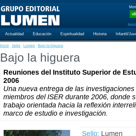
Mon
u$
Inici
Actualidad
Educación
Espiritualidad
Historia
Infantil/Juv
Inicio
·
Sello
·
Lumen
·
Bajo la higuera
Bajo la higuera
Reuniones del Instituto Superior de Est
2006
Una nueva entrega de las investigaciones 
miembros del ISER durante 2006, donde se
trabajo orientada hacia la reflexión interr
marco de estudio e investigación.
Sello:
Lumen