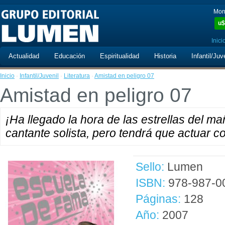
Mon
u$
Inici
Actualidad
Educación
Espiritualidad
Historia
Infantil/Juv
Inicio
·
Infantil/Juvenil
·
Literatura
·
Amistad en peligro 07
Amistad en peligro 07
¡Ha llegado la hora de las estrellas del 
cantante solista, pero tendrá que actuar c
Sello:
Lumen
ISBN:
978-987-0
Páginas:
128
Año:
2007