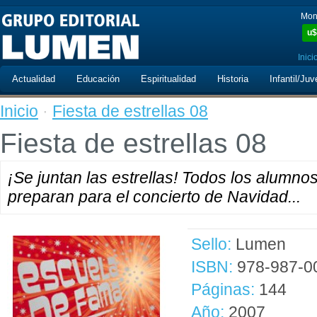
Mon
u$
Inici
Actualidad
Educación
Espiritualidad
Historia
Infantil/Juv
Inicio
·
Fiesta de estrellas 08
Fiesta de estrellas 08
¡Se juntan las estrellas! Todos los alumno
preparan para el concierto de Navidad...
Sello:
Lumen
ISBN:
978-987-0
Páginas:
144
Año:
2007