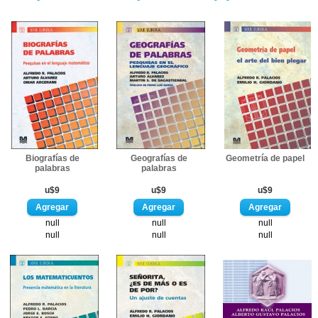
Biografías de
Geografías de
Geometría de papel
palabras
palabras
u$9
u$9
u$9
null
null
null
null
null
null