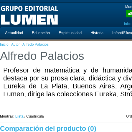
Mon
u$
Inici
Actualidad
Educación
Espiritualidad
Historia
Infantil/Juv
Inicio
·
Autor
·
Alfredo Palacios
Alfredo Palacios
Profesor de matemática y de humanidad
destaca por su prosa clara, didáctica y dive
Eureka de La Plata, Buenos Aires, Arge
Lumen, dirige las colecciones Eureka, Str
Mostrar:
Lista
/
Cuadrícula
Ord
Comparación del producto (0)