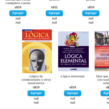
cualquiera cuenta
u$10
u$11
u$10
null
null
null
null
null
null
Lógica de
Lógica elemental
Ojos que 
condicionales y otros
con raz
menesteres
ent
u$10
u$10
u
null
null
n
null
null
n