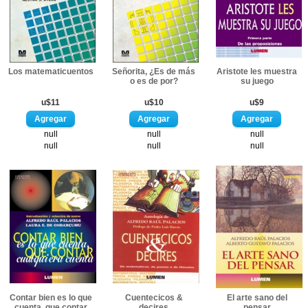
Los matematicuentos
Señorita, ¿Es de más
Aristote les muestra
o es de por?
su juego
u$11
u$10
u$9
null
null
null
null
null
null
Contar bien es lo que
Cuentecicos &
El arte sano del
cuenta, que contar
decires
pensar