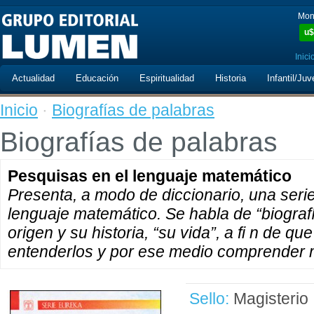
Mon
u$
Inici
Actualidad
Educación
Espiritualidad
Historia
Infantil/Juv
Inicio
·
Biografías de palabras
Biografías de palabras
Pesquisas en el lenguaje matemático
Presenta, a modo de diccionario, una seri
lenguaje matemático. Se habla de “biogra
origen y su historia, “su vida”, a fi n de q
entenderlos y por ese medio comprender m
Sello:
Magisterio