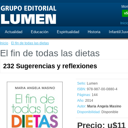
Mon
u$
Inici
Actualidad
Educación
Espiritualidad
Historia
Infantil/Juv
Inicio
·
El fin de todas las dietas
El fin de todas las dietas
232 Sugerencias y reflexiones
Sello:
Lumen
ISBN:
978-987-00-0880-4
Páginas:
144
Año:
2014
Autor:
Maria Angela Masino
Disponibilidad:
Disponible
Precio: u$11