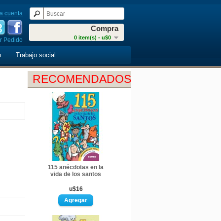
a cuenta
Compra
0 item(s) - u$0
r Pedido
n
Trabajo social
RECOMENDADOS
115 anécdotas en la
vida de los santos
u$16