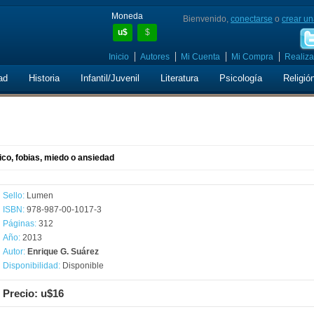
Moneda
Bienvenido,
conectarse
o
crear un
u$
$
Inicio
Autores
Mi Cuenta
Mi Compra
Realiza
ad
Historia
Infantil/Juvenil
Literatura
Psicología
Religió
co, fobias, miedo o ansiedad
Sello:
Lumen
ISBN:
978-987-00-1017-3
Páginas:
312
Año:
2013
Autor:
Enrique G. Suárez
Disponibilidad:
Disponible
Precio: u$16