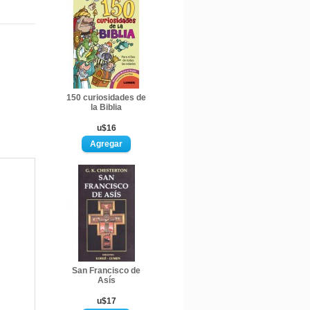
150 curiosidades de
la Biblia
u$16
San Francisco de
Asís
u$17