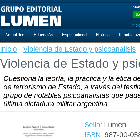
Mon
u$
Inici
Actualidad
Educación
Espiritualidad
Historia
Infantil/Juv
Inicio
·
Violencia de Estado y psicoanálisis
Violencia de Estado y psi
Cuestiona la teoría, la práctica y la ética 
de terrorismo de Estado, a través del testi
grupo de notables psicoanalistas que padec
última dictadura militar argentina.
Sello:
Lumen
ISBN:
987-00-05