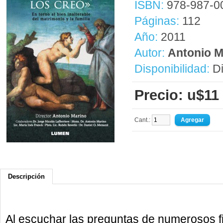
ISBN:
978-987-0
Páginas:
112
Año:
2011
Autor:
Antonio M
Disponibilidad:
Di
Precio: u$11
Cant.:
Descripción
Al escuchar las preguntas de numerosos f