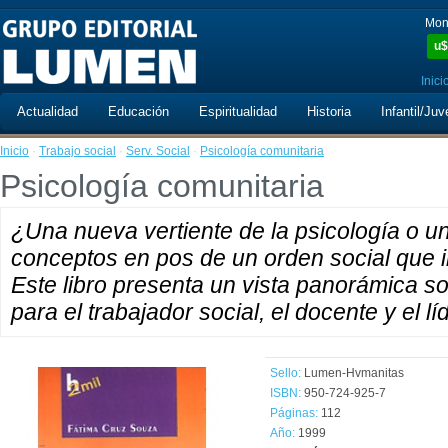
Mon
u$
Inici
Actualidad
Educación
Espiritualidad
Historia
Infantil/Juv
Inicio
·
Trabajo social
·
Serv. Social
·
Psicología comunitaria
Psicología comunitaria
¿Una nueva vertiente de la psicología o un
conceptos en pos de un orden social que 
Este libro presenta un vista panorámica s
para el trabajador social, el docente y el l
Sello:
Lumen-Hvmanitas
ISBN:
950-724-925-7
Páginas:
112
Año:
1999