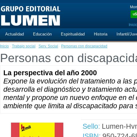
Mon
u$
Inici
Actualidad
Educación
Espiritualidad
Historia
Infantil/Juv
Inicio
·
Trabajo social
·
Serv. Social
·
Personas con discapacidad
Personas con discapacid
La perspectiva del año 2000
Expone la evolución del tratamiento a las
desarrolla el diagnóstico y tratamiento act
mental y propone un nuevo enfoque en el 
ambiente que limita al discapacitado para 
Sello:
Lumen-Hvm
ISBN:
950-724-6