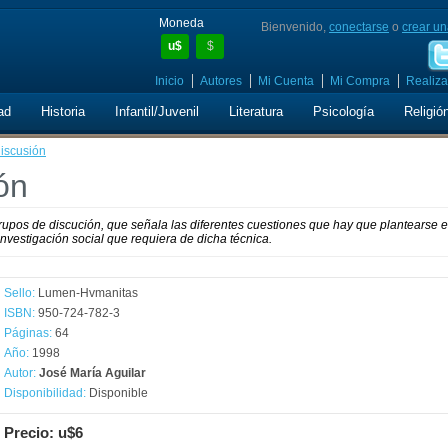
Moneda
Bienvenido,
conectarse
o
crear un
u$
$
Inicio
Autores
Mi Cuenta
Mi Compra
Realiza
ad
Historia
Infantil/Juvenil
Literatura
Psicología
Religió
iscusión
ón
 grupos de discución, que señala las diferentes cuestiones que hay que plantearse e
 investigación social que requiera de dicha técnica.
Sello:
Lumen-Hvmanitas
ISBN:
950-724-782-3
Páginas:
64
Año:
1998
Autor:
José María Aguilar
Disponibilidad:
Disponible
Precio: u$6