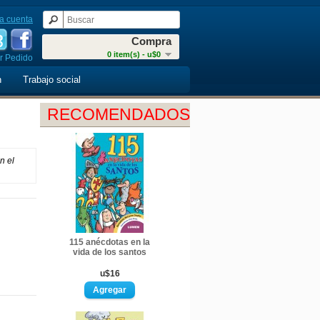
a cuenta
Compra
0 item(s) - u$0
r Pedido
n
Trabajo social
RECOMENDADOS
n el
115 anécdotas en la
vida de los santos
u$16