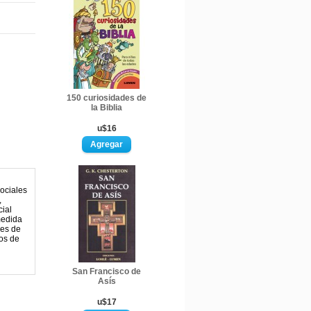
150 curiosidades de
la Biblia
u$16
sociales
,
cial
medida
mes de
tos de
San Francisco de
Asís
u$17