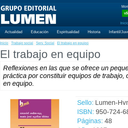
Mon
u$
Inici
Actualidad
Educación
Espiritualidad
Historia
Infantil/Juv
Inicio
·
Trabajo social
·
Serv. Social
·
El trabajo en equipo
El trabajo en equipo
Reflexiones en las que se ofrece un pequ
práctica por constituir equipos de trabajo, 
en equipo.
Sello:
Lumen-Hvm
ISBN:
950-724-6
Páginas:
48