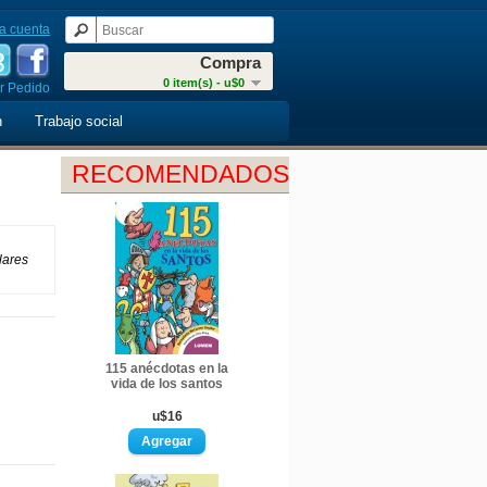
a cuenta
Compra
0 item(s) - u$0
r Pedido
n
Trabajo social
RECOMENDADOS
lares
115 anécdotas en la
vida de los santos
u$16