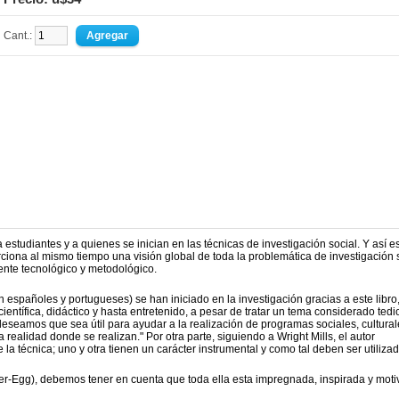
Cant.:
 estudiantes y a quienes se inician en las técnicas de investigación social. Y así es
rciona al mismo tiempo una visión global de toda la problemática de investigación s
ente tecnológico y metodológico.
españoles y portugueses) se han iniciado en la investigación gracias a este libro, 
ientífica, didáctico y hasta entretenido, a pesar de tratar un tema considerado tedi
r- deseamos que sea útil para ayudar a la realización de programas sociales, cultural
 realidad donde se realizan." Por otra parte, siguiendo a Wright Mills, el autor
 la técnica; uno y otra tienen un carácter instrumental y como tal deben ser utiliza
nder-Egg), debemos tener en cuenta que toda ella esta impregnada, inspirada y mot