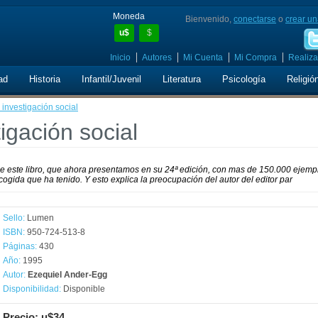
Moneda
Bienvenido,
conectarse
o
crear un
u$
$
Inicio
Autores
Mi Cuenta
Mi Compra
Realiza
ad
Historia
Infantil/Juvenil
Literatura
Psicología
Religió
investigación social
igación social
de este libro, que ahora presentamos en su 24ª edición, con mas de 150.000 ejemp
ogida que ha tenido. Y esto explica la preocupación del autor del editor par
Sello:
Lumen
ISBN:
950-724-513-8
Páginas:
430
Año:
1995
Autor:
Ezequiel Ander-Egg
Disponibilidad:
Disponible
Precio: u$34