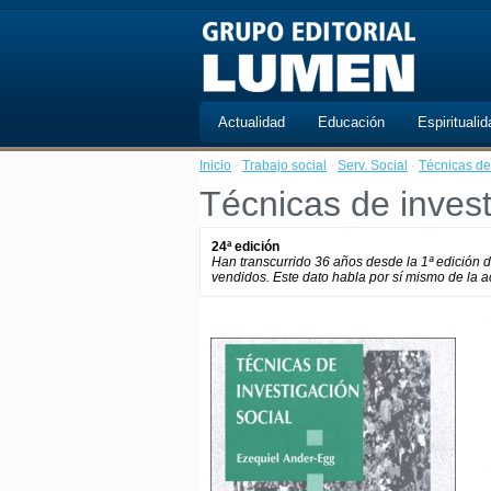
Actualidad
Educación
Espiritualid
Inicio
·
Trabajo social
·
Serv. Social
·
Técnicas de 
Técnicas de invest
24ª edición
Han transcurrido 36 años desde la 1ª edición 
vendidos. Este dato habla por sí mismo de la ac