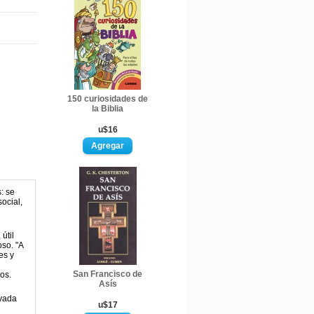
150 curiosidades de
la Biblia
u$16
: se
ocial,
útil
oso. "A
es y
San Francisco de
dos.
Asís
ivada
u$17