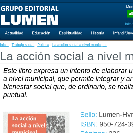
Mon
u$
Inici
Actualidad
Educación
Espiritualidad
Historia
Infantil/Juv
Inicio
·
Trabajo social
·
Política
·
La acción social a nivel municipal
La acción social a nivel 
Este libro expresa un intento de elaborar 
a nivel municipal, que permite integrar y a
bienestar social que, de ordinario, se real
puntual.
Sello:
Lumen-Hvm
ISBN:
950-724-3