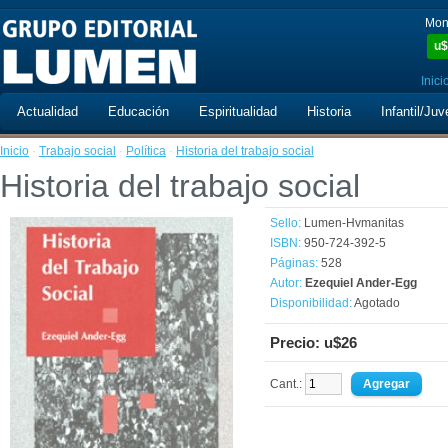
Mon
u$
Inici
Actualidad
Educación
Espiritualidad
Historia
Infantil/Juv
Inicio
·
Trabajo social
·
Política
·
Historia del trabajo social
Historia del trabajo social
Sello:
Lumen-Hvmanitas
ISBN:
950-724-392-5
Páginas:
528
Autor:
Ezequiel Ander-Egg
Disponibilidad:
Agotado
Precio: u$26
Cant.: