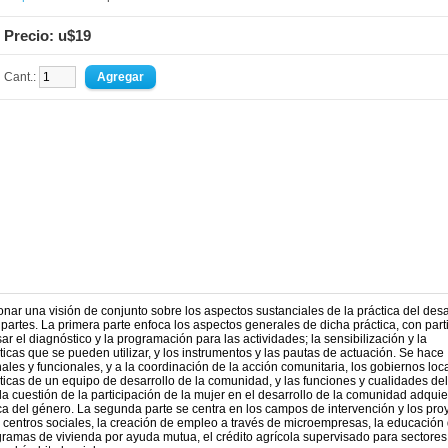
Precio: u$19
Cant.:
onar una visión de conjunto sobre los aspectos sustanciales de la práctica del desa
rtes. La primera parte enfoca los aspectos generales de dicha práctica, con part
r el diagnóstico y la programación para las actividades; la sensibilización y la
cticas que se pueden utilizar, y los instrumentos y las pautas de actuación. Se hace
les y funcionales, y a la coordinación de la acción comunitaria, los gobiernos loc
icas de un equipo de desarrollo de la comunidad, y las funciones y cualidades del
 la cuestión de la participación de la mujer en el desarrollo de la comunidad adqui
ca del género. La segunda parte se centra en los campos de intervención y los pro
s centros sociales, la creación de empleo a través de microempresas, la educación
gramas de vivienda por ayuda mutua, el crédito agrícola supervisado para sectores