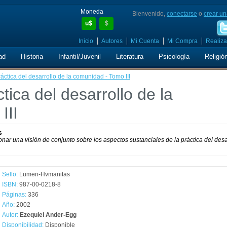
Moneda
Bienvenido,
conectarse
o
crear un
u$
$
Inicio
Autores
Mi Cuenta
Mi Compra
Realiza
ad
Historia
Infantil/Juvenil
Literatura
Psicología
Religió
áctica del desarrollo de la comunidad - Tomo III
tica del desarrollo de la
III
s
onar una visión de conjunto sobre los aspectos sustanciales de la práctica del desa
Sello:
Lumen-Hvmanitas
ISBN:
987-00-0218-8
Páginas:
336
Año:
2002
Autor:
Ezequiel Ander-Egg
Disponibilidad:
Disponible