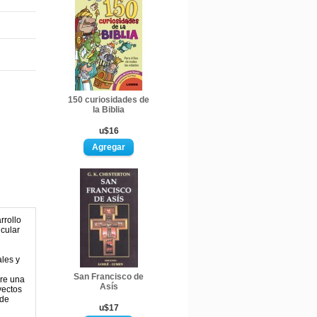
150 curiosidades de
la Biblia
u$16
rrollo
icular
ales y
San Francisco de
ere una
Asís
yectos
 de
u$17