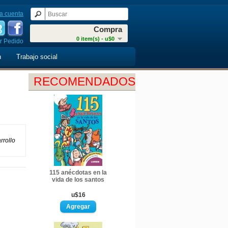
a cuenta
Compra
0 item(s) - u$0
r Pedido
n
Trabajo social
RECOMENDADOS
rrollo
115 anécdotas en la
vida de los santos
u$16