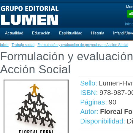
Mon
u$
Inici
Actualidad
Educación
Espiritualidad
Historia
Infantil/Juv
Inicio
·
Trabajo social
·
Formulación y evaluación de proyectos de Acción Social
Formulación y evaluación
Acción Social
Sello:
Lumen-Hvm
ISBN:
978-987-0
Páginas:
90
Autor:
Floreal Fo
Disponibilidad:
Di