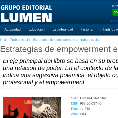
Mon
u$
Inici
Actualidad
Educación
Espiritualidad
Historia
Infantil/Juv
Inicio
·
Trabajo social
·
Estrategias de empowerment en trabajo social
Estrategias de empowerment en
El eje principal del libro se basa en su pro
una relación de poder. En el contexto de la
indica una sugestiva polémica: el objeto co
profesional y el empowerment.
Sello:
Lumen-Hvmanitas
ISBN:
987-00-0374-5
Páginas:
240
Año:
2003