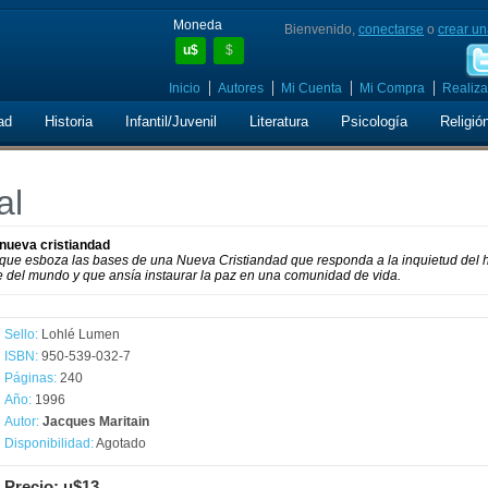
Moneda
Bienvenido,
conectarse
o
crear un
u$
$
Inicio
Autores
Mi Cuenta
Mi Compra
Realiza
ad
Historia
Infantil/Juvenil
Literatura
Psicología
Religió
al
 nueva cristiandad
la que esboza las bases de una Nueva Cristiandad que responda a la inquietud del
e del mundo y que ansía instaurar la paz en una comunidad de vida.
Sello:
Lohlé Lumen
ISBN:
950-539-032-7
Páginas:
240
Año:
1996
Autor:
Jacques Maritain
Disponibilidad:
Agotado
Precio: u$13