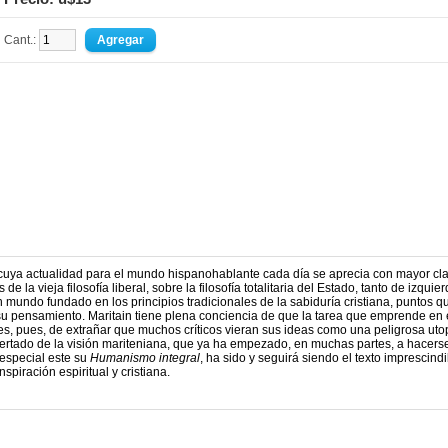
Cant.:
y cuya actualidad para el mundo hispanohablante cada día se aprecia con mayor cla
de la vieja filosofía liberal, sobre la filosofía totalitaria del Estado, tanto de izquie
mundo fundado en los principios tradicionales de la sabiduría cristiana, puntos q
 su pensamiento. Maritain tiene plena conciencia de que la tarea que emprende en 
es, pues, de extrañar que muchos críticos vieran sus ideas como una peligrosa uto
certado de la visión mariteniana, que ya ha empezado, en muchas partes, a hacers
 especial este su
Humanismo integral
, ha sido y seguirá siendo el texto imprescind
spiración espiritual y cristiana.