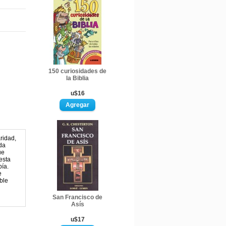
150 curiosidades de
la Biblia
u$16
ridad,
rda
ue
esta
pía.
e
ible
San Francisco de
Asís
u$17