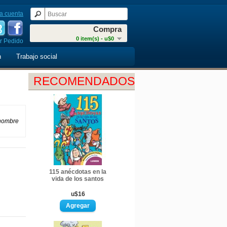
a cuenta
Compra
0 item(s) - u$0
r Pedido
n
Trabajo social
RECOMENDADOS
 hombre
115 anécdotas en la
vida de los santos
u$16