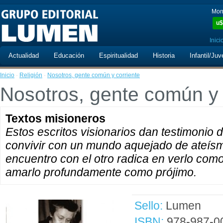
Mon
u$
Inici
Actualidad
Educación
Espiritualidad
Historia
Infantil/Juv
Inicio
·
Religión
·
Nosotros, gente común y corriente
Nosotros, gente común y 
Textos misioneros
Estos escritos visionarios dan testimonio 
convivir con un mundo aquejado de ateísmo
encuentro con el otro radica en verlo com
amarlo profundamente como prójimo.
Sello:
Lumen
ISBN:
978-987-0