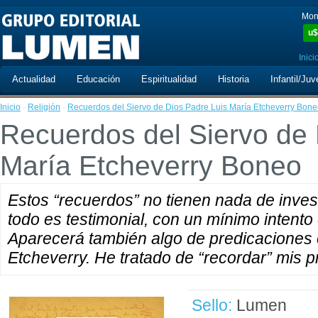
Mon
u$
Inici
Actualidad
Educación
Espiritualidad
Historia
Infantil/Juv
Inicio
·
Religión
·
Recuerdos del Siervo de Dios Padre Luis María Etcheverry Bon
Recuerdos del Siervo de 
María Etcheverry Boneo
Estos “recuerdos” no tienen nada de inve
todo es testimonial, con un mínimo intento
Aparecerá también algo de predicaciones 
Etcheverry. He tratado de “recordar” mis 
Sello:
Lumen