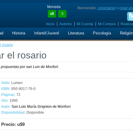
Moneda
Bienvenido,
conectarse
o
crear un
u$
$
Inicio
Autores
Mi Cuenta
Mi Compra
Realiza
ad
Historia
Infantil/Juvenil
Literatura
Psicología
Religió
 rosario
 el rosario
 propuestas por san Luis de Monfort.
Sello:
Lumen
ISBN:
950-9017-76-0
Páginas:
72
Año:
1995
Autor:
San Luis María Grignion de Monfort
Disponibilidad:
Disponible
Precio: u$9