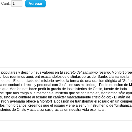
Cant.:
 populares y describir sus valores en
El secreto del santísimo rosario
, Monfort pro
lo. Los reunimos aquí, entresacándolos de distintas obras del Santo. Llamamos la
dos: - El enunciado del misterio reviste la forma de una oración dirigida al "Seño
 en contacto directo y personal con Jesús en sus misterios; - Por intercesión de M
lo que Monfort nos hace pedir la gracia de los misterios de Cristo, fuente de toda
frase "que nos traiga a la memoria el misterio que se contempla", Monfort no sólo ay
os, sino que confiere al rosario un carácter marcadamente cristológico; - El afán de
ro y avemaría ofrece a Monfort la ocasión de transformar el rosario en un compe
dos monfortianos, creemos que el rosario viene a ser un instrumento de "cristianiza
terios de Cristo y actualiza sus gracias en nuestra vida espiritual.