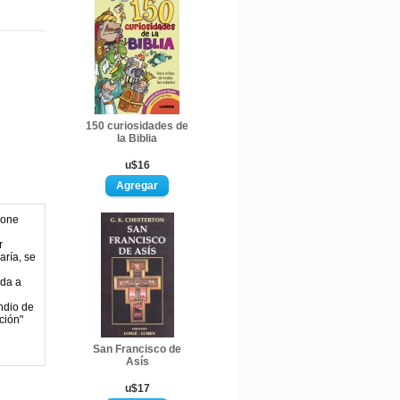
150 curiosidades de
la Biblia
u$16
pone
r
aría, se
uda a
ndio de
ción"
San Francisco de
Asís
u$17