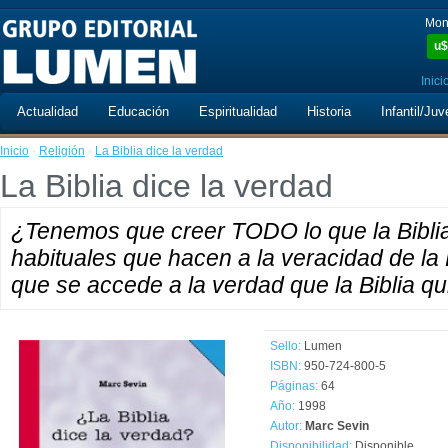
Mon
u$
Inici
Actualidad
Educación
Espiritualidad
Historia
Infantil/Juv
Inicio
·
Religión
·
La Biblia dice la verdad
La Biblia dice la verdad
¿Tenemos que creer TODO lo que la Biblia
habituales que hacen a la veracidad de la B
que se accede a la verdad que la Biblia qui
Sello:
Lumen
ISBN:
950-724-800-5
Páginas:
64
Año:
1998
Autor:
Marc Sevin
Disponibilidad:
Disponible