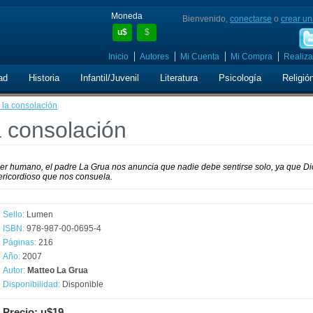
Moneda
Bienvenido,
conectarse
o
crear un
u$
$
Inicio
Autores
Mi Cuenta
Mi Compra
Realiza
ad
Historia
Infantil/Juvenil
Literatura
Psicología
Religió
 la consolación
a consolación
ser humano, el padre La Grua nos anuncia que nadie debe sentirse solo, ya que Di
sericordioso que nos consuela.
Sello:
Lumen
ISBN:
978-987-00-0695-4
Páginas:
216
Año:
2007
Autor:
Matteo La Grua
Disponibilidad:
Disponible
Precio: u$19