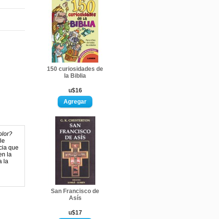
150 curiosidades de
la Biblia
u$16
olor?
le
cia que
en la
a la
San Francisco de
Asís
u$17