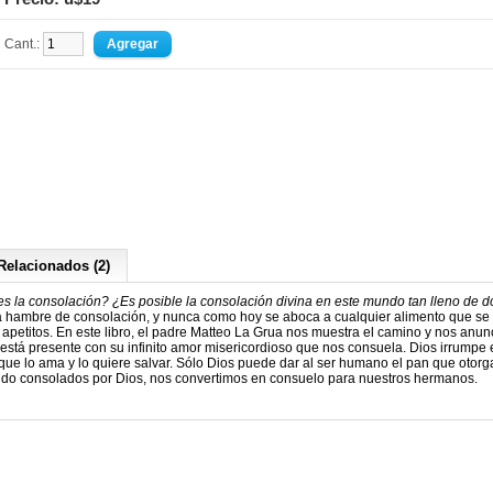
Cant.:
Relacionados (2)
s la consolación? ¿Es posible la consolación divina en este mundo tan lleno de d
 hambre de consolación, y nunca como hoy se aboca a cualquier alimento que se 
petitos. En este libro, el padre Matteo La Grua nos muestra el camino y nos anun
está presente con su infinito amor misericordioso que nos consuela. Dios irrumpe 
ue lo ama y lo quiere salvar. Sólo Dios puede dar al ser humano el pan que otorg
sido consolados por Dios, nos convertimos en consuelo para nuestros hermanos.