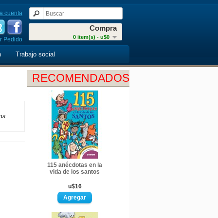
a cuenta
Compra
0 item(s) - u$0
r Pedido
n
Trabajo social
RECOMENDADOS
os
115 anécdotas en la
vida de los santos
u$16