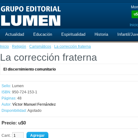
Mon
u$
Inici
Actualidad
Educación
Espiritualidad
Historia
Infantil/Juv
Inicio
·
Religión
·
Carismáticos
·
La corrección fraterna
La corrección fraterna
El discernimiento comunitario
Sello:
Lumen
ISBN:
950-724-153-1
Páginas:
48
Autor:
Víctor Manuel Fernández
Disponibilidad:
Agotado
Precio: u$0
Cant.: