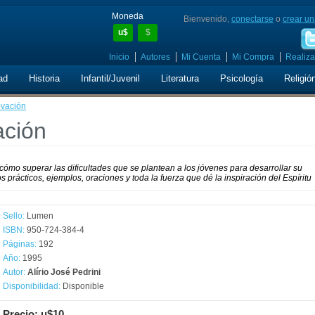
Moneda
Bienvenido,
conectarse
o
crear un
u$
$
Inicio
Autores
Mi Cuenta
Mi Compra
Realiza
ad
Historia
Infantil/Juvenil
Literatura
Psicología
Religió
ovación
ación
ómo superar las dificultades que se plantean a los jóvenes para desarrollar su
 prácticos, ejemplos, oraciones y toda la fuerza que dé la inspiración del Espíritu
Sello:
Lumen
ISBN:
950-724-384-4
Páginas:
192
Año:
1995
Autor:
Alírio José Pedrini
Disponibilidad:
Disponible
Precio: u$10