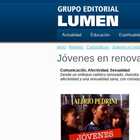
Actualidad
Educación
Espiritualid
Inicio
·
Religión
·
Carismáticos
·
Jóvenes en ren
Jóvenes en renov
Comunicación. Afectividad. Sexualidad
Desde un enfoque católico renovado, muestra c
afectividad y una sexualidad sana, con consejos