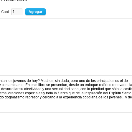
Cant.:
an los jóvenes de hoy? Muchos, sin duda, pero uno de los principales es el de
ontaminante. En este libro se presentan, desde un enfoque católico renovado, l
 desarrollar su afectividad y una sexualidad sana, con la plenitud que sólo la cast
os, oraciones especiales y toda la fuerza que dé la inspiración del Espíritu Santo
odo dogmatismo represor y cercano a la experiencia cotidiana de los jóvenes... y de