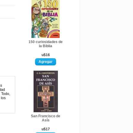
150 curiosidades de
la Biblia
u$16
as
idad
. Todo,
 los
San Francisco de
Asís
u$17