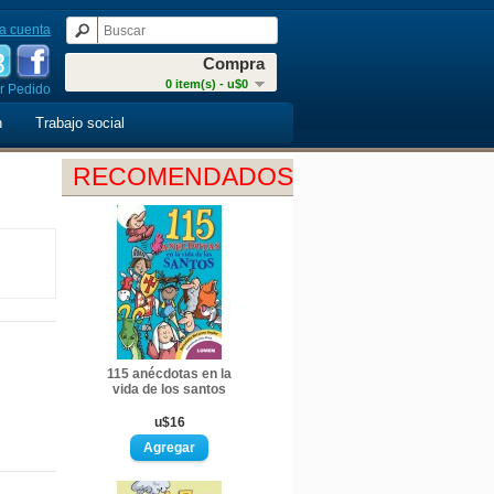
a cuenta
Compra
0 item(s) - u$0
r Pedido
n
Trabajo social
RECOMENDADOS
115 anécdotas en la
vida de los santos
u$16