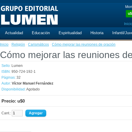
Mon
u$
Inici
Actualidad
Educación
Espiritualidad
Historia
Infantil/Juv
Inicio
·
Religión
·
Carismáticos
·
Cómo mejorar las reuniones de oración
Cómo mejorar las reuniones de
Sello:
Lumen
ISBN:
950-724-192-1
Páginas:
32
Autor:
Víctor Manuel Fernández
Disponibilidad:
Agotado
Precio: u$0
Cant.: