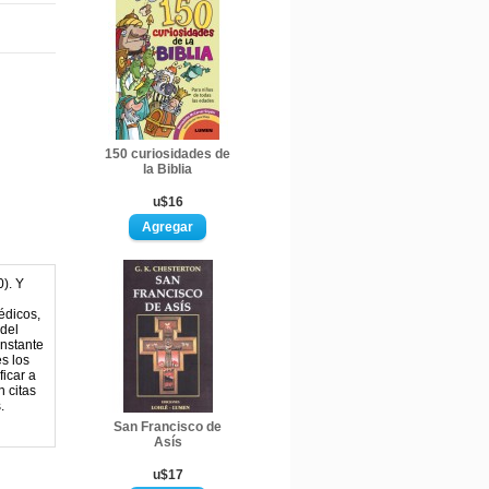
150 curiosidades de
la Biblia
u$16
). Y
édicos,
 del
onstante
s los
ficar a
n citas
.
San Francisco de
Asís
u$17