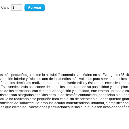
Cant.:
os más pequeños, a mí me lo hicisteis", comenta san Mateo en su Evangelio (25, 40
nación interior y física es uno de los medios más valiosos para servir a nuestros
ón de los demás es realizar una obra de misericordia, y ésta no es exclusiva de m
ste servicio está al alcance de todos los que creen en su posibilidad y en el plan
icio de los hermanos, con caridad, abnegación y humildad, encuentran un medio c
arismas son otorgados por Dios para la edificación comunitaria, benefician a quiene
llo ha realizado este pequeño libro con el fin de orientar a quienes quieran glori
inisterio de sanación
. Se propuso aclarar malentendidos, informar, ejemplificar co
ideas que eviten equivocaciones y actuaciones falsas que pudiesen ocasionar daños