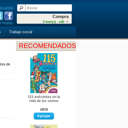
a cuenta
Compra
0 item(s) - u$0
r Pedido
n
Trabajo social
RECOMENDADOS
obra de
115 anécdotas en la
vida de los santos
u$16