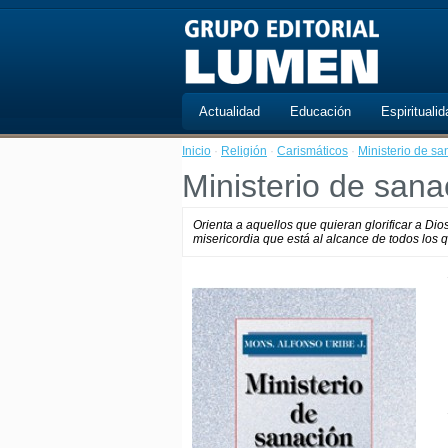
Actualidad
Educación
Espiritualid
Inicio
·
Religión
·
Carismáticos
·
Ministerio de sa
Ministerio de sana
Orienta a aquellos que quieran glorificar a Di
misericordia que está al alcance de todos los q