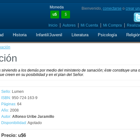
Moneda
Bienvenido,
conectarse
o
crear un
u$
$
Inicio
Autores
Mi Cuenta
Mi Compra
Realiza
ad
Historia
Infantil/Juvenil
Literatura
Psicología
Religió
nación
ción
os sirviendo a los demás por medio del ministerio de sanación; éste constituye una 
ue creen en su posibilidad y en el plan del Señor.
Sello:
Lumen
ISBN:
950-724-163-9
Páginas:
64
Año:
2008
Autor:
Alfonso Uribe Jaramillo
Disponibilidad:
Agotado
Precio: u$6