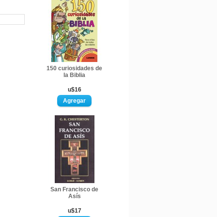
150 curiosidades de
la Biblia
u$16
San Francisco de
Asís
u$17