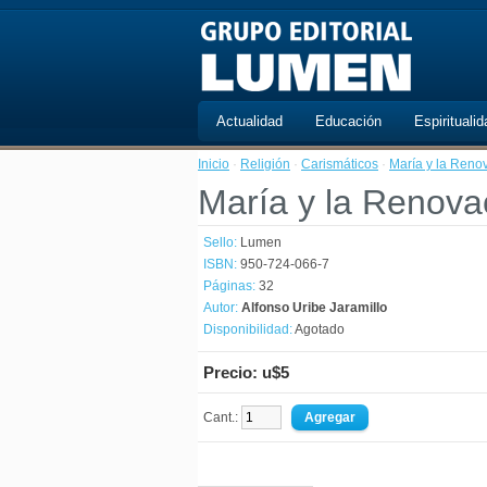
Actualidad
Educación
Espiritualid
Inicio
·
Religión
·
Carismáticos
·
María y la Reno
María y la Renova
Sello:
Lumen
ISBN:
950-724-066-7
Páginas:
32
Autor:
Alfonso Uribe Jaramillo
Disponibilidad:
Agotado
Precio: u$5
Cant.: