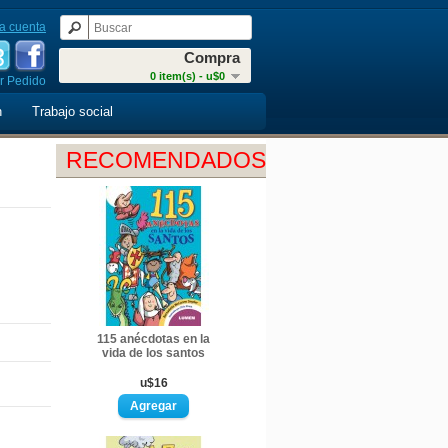
a cuenta
Compra
0 item(s) - u$0
r Pedido
n
Trabajo social
RECOMENDADOS
115 anécdotas en la
vida de los santos
u$16