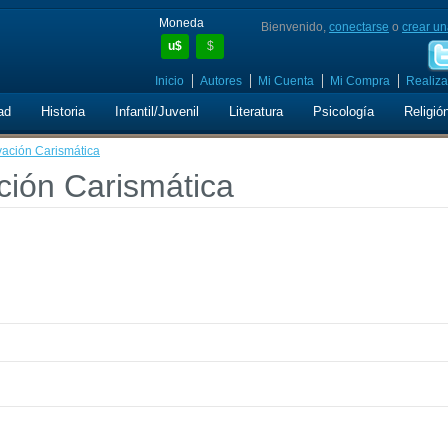
Moneda
Bienvenido,
conectarse
o
crear un
u$
$
Inicio
Autores
Mi Cuenta
Mi Compra
Realiza
ad
Historia
Infantil/Juvenil
Literatura
Psicología
Religió
vación Carismática
ción Carismática