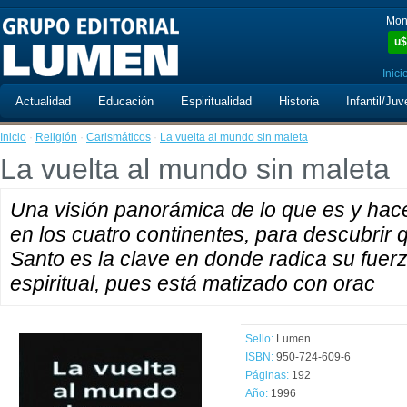
Mon
u$
Inici
Actualidad
Educación
Espiritualidad
Historia
Infantil/Juv
Inicio
·
Religión
·
Carismáticos
·
La vuelta al mundo sin maleta
La vuelta al mundo sin maleta
Una visión panorámica de lo que es y hac
en los cuatro continentes, para descubrir q
Santo es la clave en donde radica su fuerza
espiritual, pues está matizado con orac
Sello:
Lumen
ISBN:
950-724-609-6
Páginas:
192
Año:
1996