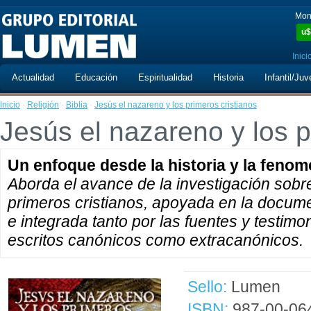
Mon
u$
Inici
Actualidad
Educación
Espiritualidad
Historia
Infantil/Juv
Inicio
·
Religión
·
Biblia
·
Jesús el nazareno y los primeros cristianos
Jesús el nazareno y los p
Un enfoque desde la historia y la fenom
Aborda el avance de la investigación sobre
primeros cristianos, apoyada en la docum
e integrada tanto por las fuentes y testim
escritos canónicos como extracanónicos.
Sello:
Lumen
ISBN:
987-00-06