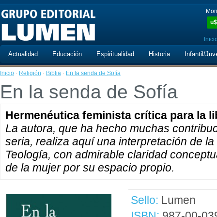
Mon
u$
Inici
Actualidad
Educación
Espiritualidad
Historia
Infantil/Juv
Inicio
·
Religión
·
Biblia
·
En la senda de Sofía
En la senda de Sofía
Hermenéutica feminista crítica para la l
La autora, que ha hecho muchas contribuci
seria, realiza aquí una interpretación de la r
Teología, con admirable claridad conceptu
de la mujer por su espacio propio.
Sello:
Lumen
ISBN:
987-00-03