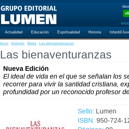
Mon
u$
Inici
Actualidad
Educación
Espiritualidad
Historia
Infantil/Juv
Inicio
·
Religión
·
Biblia
·
Las bienaventuranzas
Las bienaventuranzas
Nueva Edición
El ideal de vida en el que se señalan los
recorrer para vivir la santidad cristiana, e
profundidad por un reconocido profesor d
Sello:
Lumen
ISBN:
950-724-1