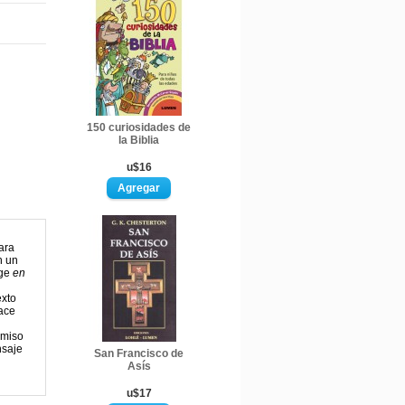
150 curiosidades de
la Biblia
u$16
ara
n un
rge
en
exto
hace
omiso
nsaje
San Francisco de
Asís
u$17