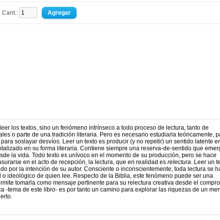
Cant.:
r los textos, sino un fenómeno intrínseco a todo proceso de lectura, tanto de
es o parte de una tradición literaria. Pero es necesario estudiarla teóricamente, p
para soslayar desvíos. Leer un texto es producir (y no repetir) un sentido latente e
totalizado en su forma literaria. Contiene siempre una reserva-de-sentido que eme
esde la vida. Todo texto es unívoco en el momento de su producción, pero se hace
ausurarse en el acto de recepción, la lectura, que en realidad es
relectura
. Leer un t
do por la intención de su autor. Consciente o inconscientemente, toda lectura se 
al o ideológico de quien lee. Respecto de la Biblia, este fenómeno puede ser una
rmite tomarla como mensaje pertinente para su relectura creativa desde el compr
a -tema de este libro- es por tanto un camino para explorar las riquezas de un me
erto.