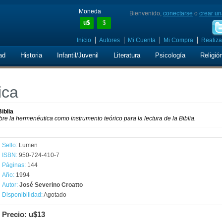
Moneda
Bienvenido,
conectarse
o
crear un
u$
$
Inicio
Autores
Mi Cuenta
Mi Compra
Realiza
ad
Historia
Infantil/Juvenil
Literatura
Psicología
Religió
ica
iblia
e la hermenéutica como instrumento teórico para la lectura de la Biblia.
Sello:
Lumen
ISBN:
950-724-410-7
Páginas:
144
Año:
1994
Autor:
José Severino Croatto
Disponibilidad:
Agotado
Precio: u$13