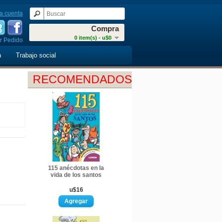
a cuenta
Compra
0 item(s) - u$0
r Pedido
n
Trabajo social
RECOMENDADOS
115 anécdotas en la
vida de los santos
u$16