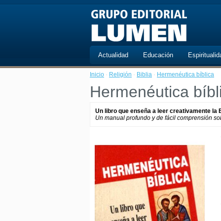
Actualidad
Educación
Espiritualid
Inicio
·
Religión
·
Biblia
·
Hermenéutica bíblica
Hermenéutica bíbl
Un libro que enseña a leer creativamente la B
Un manual profundo y de fácil comprensión sobr