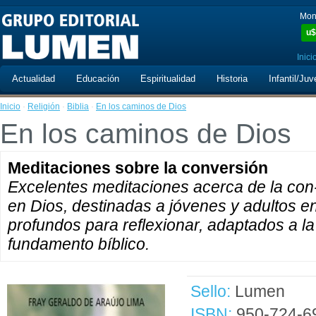
Mon
u$
Inici
Actualidad
Educación
Espiritualidad
Historia
Infantil/Juv
Inicio
·
Religión
·
Biblia
·
En los caminos de Dios
En los caminos de Dios
Meditaciones sobre la conversión
Excelentes meditaciones acerca de la con-
en Dios, destinadas a jóvenes y adultos en
profundos para reflexionar, adaptados a la 
fundamento bíblico.
Sello:
Lumen
ISBN:
950-724-6