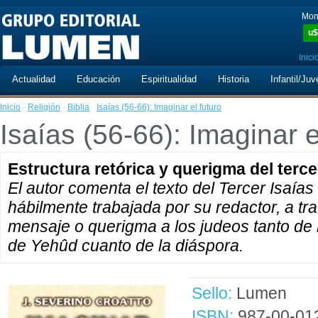
Mon
u$
Inici
Actualidad
Educación
Espiritualidad
Historia
Infantil/Juv
Inicio
·
Religión
·
Biblia
·
Isaías (56-66): Imaginar el futuro
Isaías (56-66): Imaginar e
Estructura retórica y querigma del terce
El autor comenta el texto del Tercer Isaía
hábilmente trabajada por su redactor, a tra
mensaje o querigma a los judeos tanto de
de Yehûd cuanto de la diáspora.
Sello:
Lumen
ISBN:
987-00-01