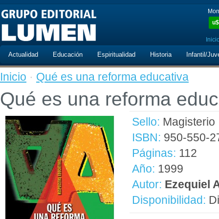
Mon
u$
Inici
Actualidad
Educación
Espiritualidad
Historia
Infantil/Juv
Inicio
·
Qué es una reforma educativa
Qué es una reforma educ
Sello:
Magisterio
ISBN:
950-550-2
Páginas:
112
Año:
1999
Autor:
Ezequiel 
Disponibilidad:
Di