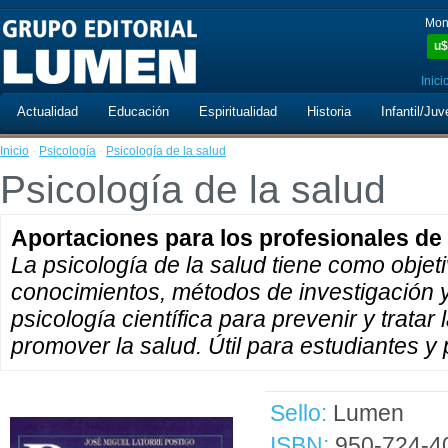
Mon
u$
Inici
Actualidad
Educación
Espiritualidad
Historia
Infantil/Juv
Inicio
·
Psicología
·
Psicología de la salud
Psicología de la salud
Aportaciones para los profesionales de 
La psicología de la salud tiene como objeti
conocimientos, métodos de investigación y
psicología científica para prevenir y trata
promover la salud. Útil para estudiantes y 
Sello:
Lumen
ISBN:
950-724-4