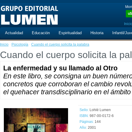
Mon
u$
Inici
Actualidad
Educación
Espiritualidad
Historia
Infantil/Juv
Inicio
·
Psicología
·
Cuando el cuerpo solicita la palabra
Cuando el cuerpo solicita la pa
La enfermedad y su llamado al Otro
En este libro, se consigna un buen número
concretos que corroboran el cambio revolu
el quehacer transdisciplinario en el ámbito
Sello:
Lohlé Lumen
ISBN:
987-00-0172-6
Páginas:
144
Año:
2001