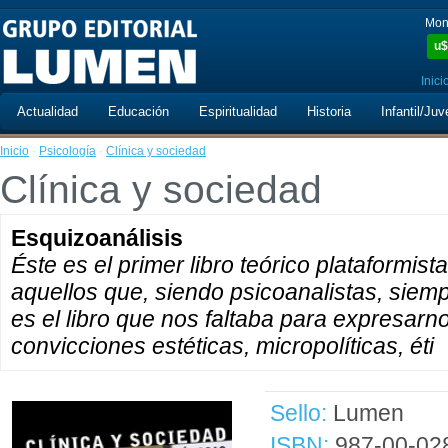
Mon
u$
Inici
Actualidad
Educación
Espiritualidad
Historia
Infantil/Juv
Inicio
·
Psicología
·
Clínica y sociedad
Clínica y sociedad
Esquizoanálisis
Éste es el primer libro teórico plataformis
aquellos que, siendo psicoanalistas, siempr
es el libro que nos faltaba para expresarn
convicciones estéticas, micropolíticas, éti
Sello:
Lumen
ISBN:
987-00-02